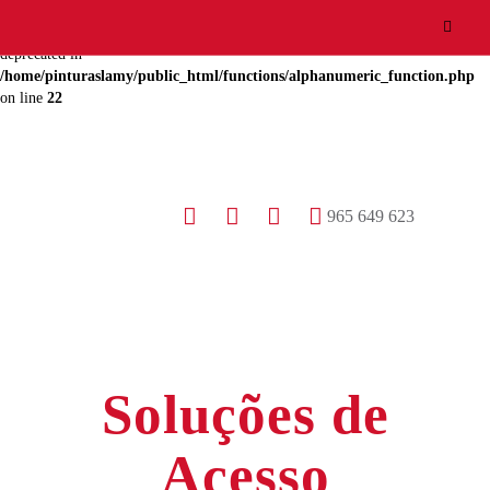
Deprecated
: Array and string offset access syntax with curly braces is
deprecated in
/home/pinturaslamy/public_html/functions/alphanumeric_function.php
on line
22
965 649 623
Soluções de
Acesso